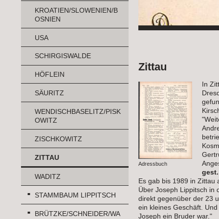
KROATIEN/SLOWENIEN/B
OSNIEN
USA
SCHIRGISWALDE
Zittau
HÖFLEIN
In Zi
Dresd
SÄURITZ
gefun
Kirsc
WENDISCHBASELITZ/PISK
"Weit
OWITZ
Andre
betri
ZISCHKOWITZ
Kosme
Gertr
ZITTAU
Anges
Adressbuch
gest.
WADITZ
Es gab bis 1989 in Zittau
Über Joseph Lippitsch in 
STAMMBAUM LIPPITSCH
direkt gegenüber der 23 u
ein kleines Geschäft. Und
BRÜTZKE/SCHNEIDER/WA
Joseph ein Bruder war."