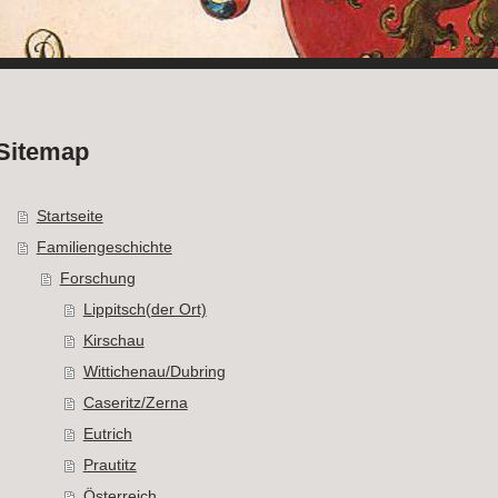
Sitemap
Startseite
Familiengeschichte
Forschung
Lippitsch(der Ort)
Kirschau
Wittichenau/Dubring
Caseritz/Zerna
Eutrich
Prautitz
Österreich