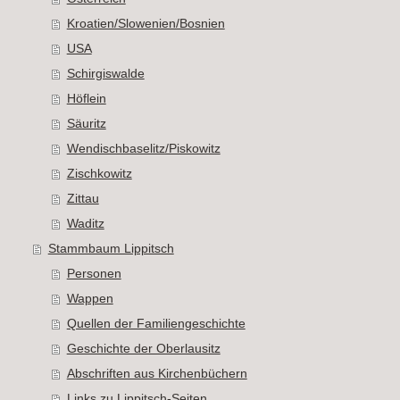
Kroatien/Slowenien/Bosnien
USA
Schirgiswalde
Höflein
Säuritz
Wendischbaselitz/Piskowitz
Zischkowitz
Zittau
Waditz
Stammbaum Lippitsch
Personen
Wappen
Quellen der Familiengeschichte
Geschichte der Oberlausitz
Abschriften aus Kirchenbüchern
Links zu Lippitsch-Seiten