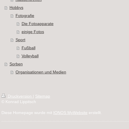
Hobbys
Fotografie
Die Fotoapparate
einige Fotos
Sport
Fußball
Volleyball
Sorben
Organisationen und Medien
Druckversion
|
Sitemap
© Konrad Lippitsch
Diese Homepage wurde mit
IONOS MyWebsite
erstellt.